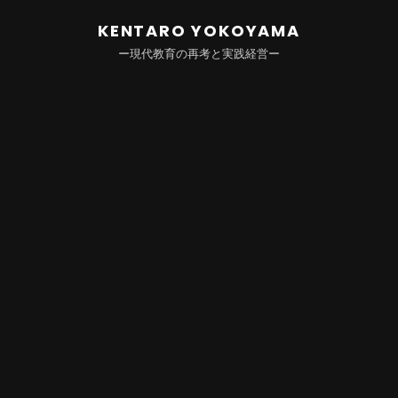
KENTARO YOKOYAMA
ー現代教育の再考と実践経営ー
h